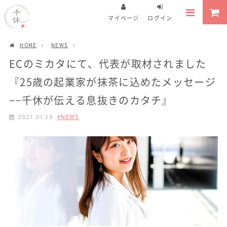
マイページ
ログイン
HOME
NEWS
ECのミカタにて、代表が取材されました
『25歳の起業家が抹茶に込めたメッセージ
−−千休が伝える息抜きのカタチ』
NEWS
2021.01.29