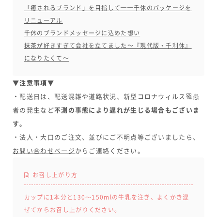
「癒されるブランド」を目指して━━千休のパッケージを
リニューアル
千休のブランドメッセージに込めた想い
抹茶が好きすぎて会社を立てました～『現代版・千利休』
になりたくて～
▼注意事項▼
・配送日は、配送混雑や道路状況、新型コロナウィルス罹患
者の発生など
不測の事態により遅れが生じる場合もございま
す。
・法人・大口のご注文、並びにご不明点等ございましたら、
お問い合わせページ
からご連絡ください。
お召し上がり方
カップに1本分と130〜150mlの牛乳を注ぎ、よくかき混
ぜてからお召し上がりください。