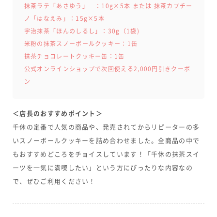
抹茶ラテ「あさゆう」 ：10g×5本 または 抹茶カプチー
ノ「はなえみ」：15g×5本
宇治抹茶「ほんのしるし」：30g（1袋)
米粉の抹茶スノーボールクッキー：1缶
抹茶チョコレートクッキー缶：1缶
公式オンラインショップで次回使える2,000円引きクーポ
ン
＜店長のおすすめポイント＞
千休の定番で人気の商品や、発売されてからリピーターの多
いスノーボールクッキーを詰め合わせました。全商品の中で
もおすすめどころをチョイスしています！「千休の抹茶スイ
ーツを一気に満喫したい」という方にぴったりな内容なの
で、ぜひご利用ください！