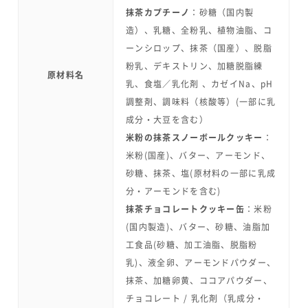
抹茶カプチーノ
：砂糖（国内製
造）、乳糖、全粉乳、植物油脂、コ
ーンシロップ、抹茶（国産）、脱脂
粉乳、デキストリン、加糖脱脂練
原材料名
乳、食塩／乳化剤 、カゼイNa、pH
調整剤、調味料（核酸等）(一部に乳
成分・大豆を含む）
米粉の抹茶スノーボールクッキー
：
米粉(国産)、バター、アーモンド、
砂糖、抹茶、塩(原材料の一部に乳成
分・アーモンドを含む)
抹茶チョコレートクッキー缶
：米粉
(国内製造)、バター、砂糖、油脂加
工食品(砂糖、加工油脂、脱脂粉
乳)、液全卵、アーモンドパウダー、
抹茶、加糖卵黄、ココアパウダー、
チョコレート / 乳化剤（乳成分・