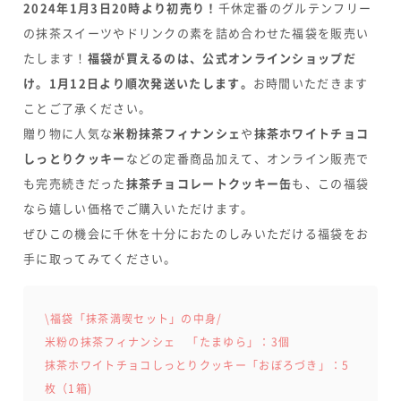
2024年1月3日20時より初売り！
千休定番のグルテンフリー
の抹茶スイーツやドリンクの素を詰め合わせた福袋を販売い
たします！
福袋が買えるのは、公式オンラインショップだ
け。1月12日より順次発送いたします。
お時間いただきます
ことご了承ください。
贈り物に人気な
米粉抹茶フィナンシェ
や
抹茶ホワイトチョコ
しっとりクッキー
などの定番商品加えて、オンライン販売で
も完売続きだった
抹茶チョコレートクッキー缶
も、この福袋
なら嬉しい価格でご購入いただけます。
ぜひこの機会に千休を十分におたのしみいただける福袋をお
手に取ってみてください。
\福袋「抹茶満喫セット」の中身/
米粉の抹茶フィナンシェ 「たまゆら」：3個
抹茶ホワイトチョコしっとりクッキー「おぼろづき」：5
枚（1箱)