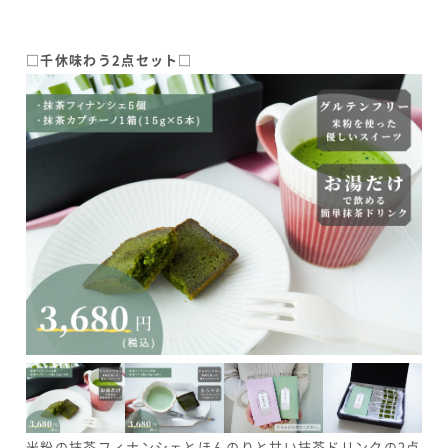
□千休味わう2点セット□
米粉の抹茶フィナンシェとほんのりと甘い抹茶ドリンクの2点