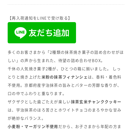
【再入荷通知をLINEで受け取る】
多くのお客さまから「2種類の抹茶焼き菓子の詰め合わせがほ
しい」の声から生まれた、待望の詰め合わせBOX。
千休の人気焼き菓子2種が、ひとつの箱に揃いました。 しっ
とりと焼き上げた
米粉の抹茶フィナンシェ
は、香料・着色料
不使用。京都府産宇治抹茶の旨みとバターの芳醇な香りが、
口の中でふわりと重なります。
ザクザクとした歯ごたえが楽しい
抹茶玄米チャンククッキー
は、宇治抹茶のほろ苦さとホワイトチョコのまろやかな甘み
が絶妙なバランス。
小麦粉・マーガリン不使用
だから、お子さまから年配の方ま