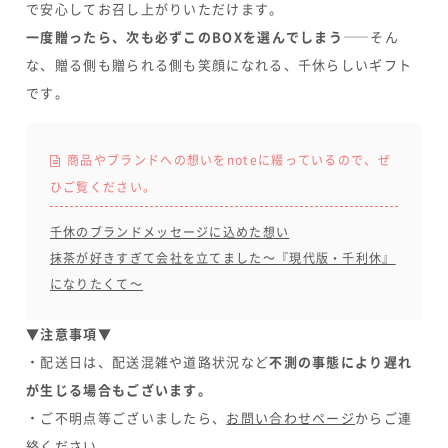
で安心してお召し上がりいただけます。
一度贈ったら、次も必ずこのBOXを選んでしまう
——そん
な、贈る側も贈られる側も笑顔になれる、千休らしいギフト
です。
商品やブランドへの想いをnoteに綴っているので、ぜ
ひご覧ください。
千休のブランドメッセージに込めた想い
抹茶が好きすぎて会社を立てました～『現代版・千利休』
になりたくて～
▼注意事項▼
・配送日は、配送混雑や道路状況など
不測の事態により遅れ
が生じる場合もございます。
・ご不明点等ございましたら、
お問い合わせページ
からご連
絡ください。