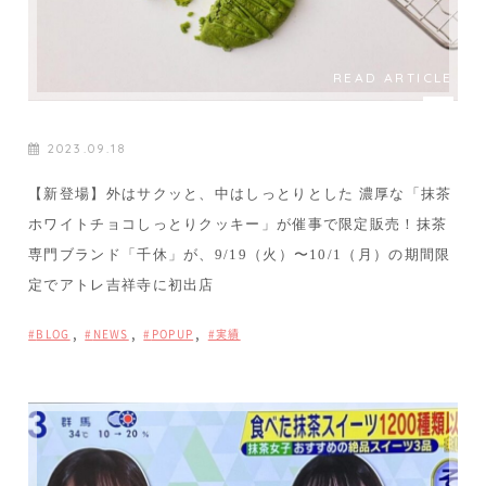
READ ARTICLE
2023.09.18
【新登場】外はサクッと、中はしっとりとした 濃厚な「抹茶
ホワイトチョコしっとりクッキー」が催事で限定販売！抹茶
専門ブランド「千休」が、9/19（火）〜10/1（月）の期間限
定でアトレ吉祥寺に初出店
,
,
,
BLOG
NEWS
POPUP
実績