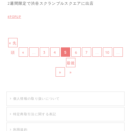
2週間限定で渋谷スクランブルスクエアに出店
POPUP
« 先
頭
«
...
3
4
5
6
7
...
10
...
最後
»
»
個人情報の取り扱いについて
特定商取引法に関する表記
利用規約