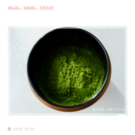
,
,
BLOG
NEWS
POPUP
READ ARTICLE
2023.10.20