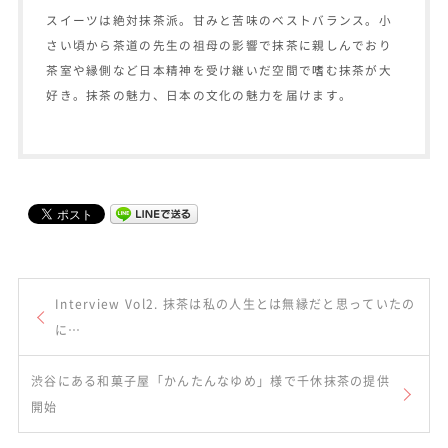
スイーツは絶対抹茶派。甘みと苦味のベストバランス。小
さい頃から茶道の先生の祖母の影響で抹茶に親しんでおり
茶室や縁側など日本精神を受け継いだ空間で嗜む抹茶が大
好き。抹茶の魅力、日本の文化の魅力を届けます。
Interview Vol2. 抹茶は私の人生とは無縁だと思っていたの
に…
渋谷にある和菓子屋「かんたんなゆめ」様で千休抹茶の提供
開始